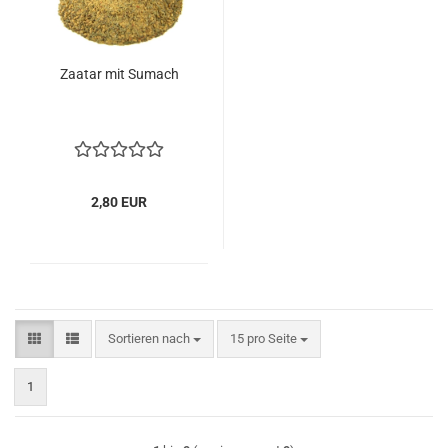
Zaatar mit Sumach
2,80 EUR
Sortieren nach
pro Seite
Sortieren nach
15 pro Seite
1