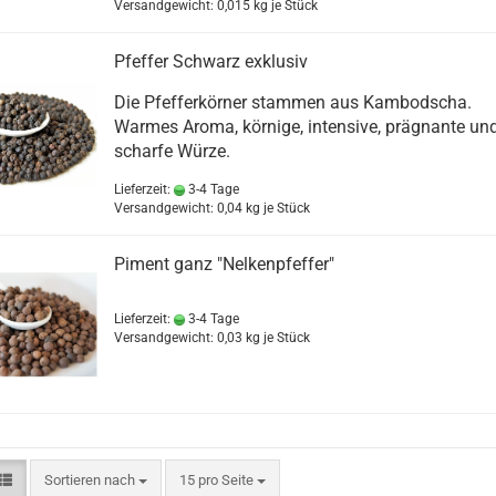
Versandgewicht:
0,015
kg je Stück
Pfeffer Schwarz exklusiv
Die Pfefferkörner stammen aus Kambodscha.
Warmes Aroma, körnige, intensive, prägnante un
scharfe Würze.
Lieferzeit:
3-4 Tage
Versandgewicht:
0,04
kg je Stück
Piment ganz "Nelkenpfeffer"
Lieferzeit:
3-4 Tage
Versandgewicht:
0,03
kg je Stück
Sortieren nach
pro Seite
Sortieren nach
15 pro Seite