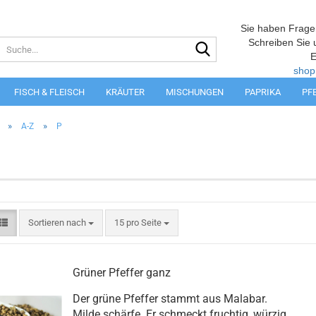
Sie haben Frage
Suche...
Schreiben Sie 
E
shop
FISCH & FLEISCH
KRÄUTER
MISCHUNGEN
PAPRIKA
PF
»
»
A-Z
P
Sortieren nach
pro Seite
Sortieren nach
15 pro Seite
Grüner Pfeffer ganz
Der grüne Pfeffer stammt aus Malabar.
Milde schärfe. Er schmeckt fruchtig, würzig.