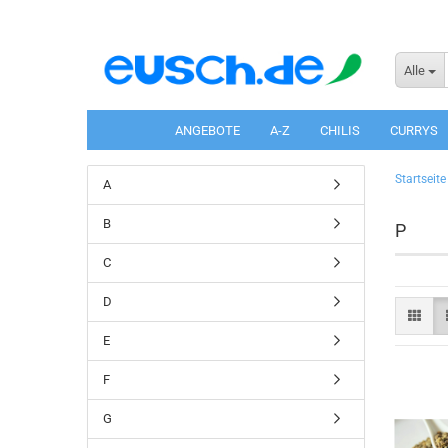
Alle
ANGEBOTE
A-Z
CHILIS
CURRYS
Startseite
A
B
P
C
D
E
F
G