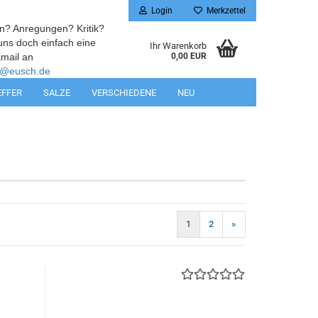
Login
Merkzettel
n? Anregungen? Kritik?
uns doch einfach eine
Ihr Warenkorb
mail an
0,00 EUR
@eusch.de
EFFER
SALZE
VERSCHIEDENE
NEU
1
2
»