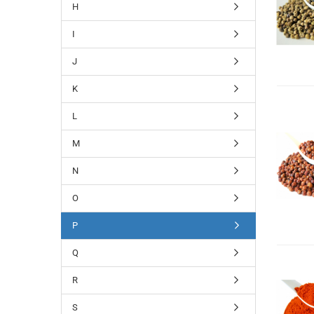
H
I
J
K
L
M
N
O
P
Q
R
S