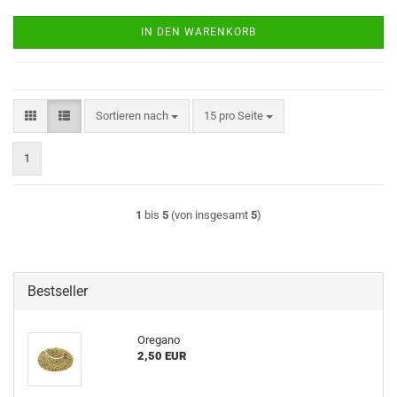
IN DEN WARENKORB
Sortieren nach
pro Seite
Sortieren nach
15 pro Seite
1
1
bis
5
(von insgesamt
5
)
Bestseller
Oregano
2,50 EUR