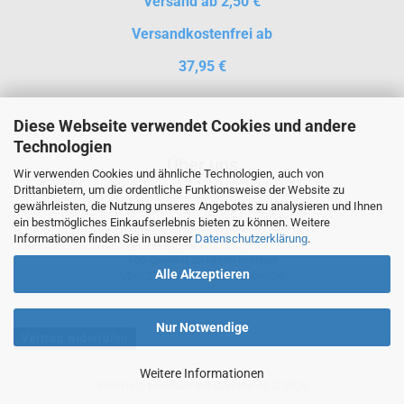
Versand ab 2,50 €
Versandkostenfrei ab
37,95 €
Diese Webseite verwendet Cookies und andere
Technologien
Über uns
Wir verwenden Cookies und ähnliche Technologien, auch von
Drittanbietern, um die ordentliche Funktionsweise der Website zu
gewährleisten, die Nutzung unseres Angebotes zu analysieren und Ihnen
ein bestmögliches Einkaufserlebnis bieten zu können. Weitere
Seit über 15 Jahren auf Märkten
Informationen finden Sie in unserer
Datenschutzerklärung
.
Familienunternehmen
Top Qualität zu fairen Preisen
Alle Akzeptieren
Über 230 verschiedene Gewürze
Nur Notwendige
Vertrag widerrufen
Weitere Informationen
Webshop erstellen
mit Gambio.de © 2026