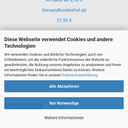
Versandkostenfrei ab
37,95 €
Diese Webseite verwendet Cookies und andere
Technologien
Über uns
Wir verwenden Cookies und ähnliche Technologien, auch von
Drittanbietern, um die ordentliche Funktionsweise der Website zu
gewährleisten, die Nutzung unseres Angebotes zu analysieren und Ihnen
ein bestmögliches Einkaufserlebnis bieten zu können. Weitere
Seit über 15 Jahren auf Märkten
Informationen finden Sie in unserer
Datenschutzerklärung
.
Familienunternehmen
Top Qualität zu fairen Preisen
Alle Akzeptieren
Über 230 verschiedene Gewürze
Nur Notwendige
Vertrag widerrufen
Weitere Informationen
Webshop erstellen
mit Gambio.de © 2026