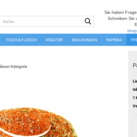
Sie haben Frage
Suche...
Schreiben Sie 
E
shop
FISCH & FLEISCH
KRÄUTER
MISCHUNGEN
PAPRIKA
PF
P
 dieser Kategorie
Li
In
1 
Ve