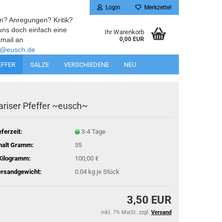
Login
Merkzettel
n? Anregungen? Kritik?
uns doch einfach eine
Ihr Warenkorb
mail an
0,00 EUR
@eusch.de
EFFER
SALZE
VERSCHIEDENE
NEU
ariser Pfeffer ~eusch~
eferzeit:
3-4 Tage
halt Gramm:
35
Kilogramm:
100,00 €
rsandgewicht:
0.04
kg je Stück
3,50 EUR
inkl. 7% MwSt. zzgl.
Versand