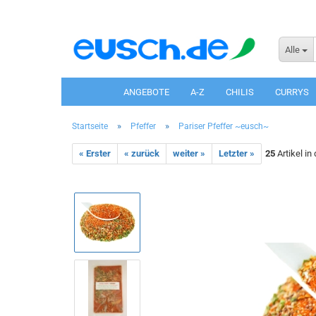
Alle
ANGEBOTE
A-Z
CHILIS
CURRYS
»
»
Startseite
Pfeffer
Pariser Pfeffer ~eusch~
« Erster
« zurück
weiter »
Letzter »
25
Artikel in