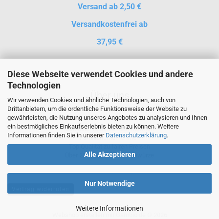
Versand ab 2,50 €
Versandkostenfrei ab
37,95 €
Diese Webseite verwendet Cookies und andere
Technologien
Über uns
Wir verwenden Cookies und ähnliche Technologien, auch von
Drittanbietern, um die ordentliche Funktionsweise der Website zu
gewährleisten, die Nutzung unseres Angebotes zu analysieren und Ihnen
ein bestmögliches Einkaufserlebnis bieten zu können. Weitere
Seit über 15 Jahren auf Märkten
Informationen finden Sie in unserer
Datenschutzerklärung
.
Familienunternehmen
Top Qualität zu fairen Preisen
Alle Akzeptieren
Über 230 verschiedene Gewürze
Nur Notwendige
Vertrag widerrufen
Weitere Informationen
Webshop erstellen
mit Gambio.de © 2026