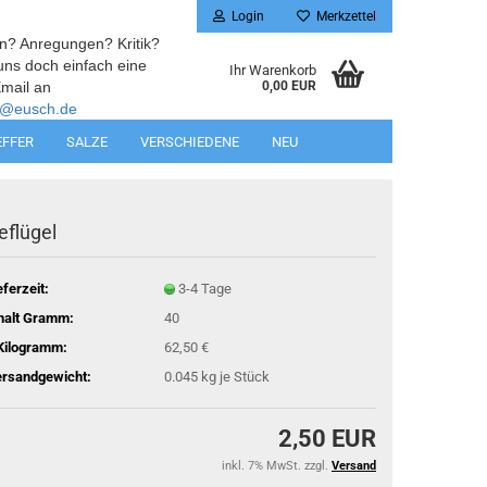
Login
Merkzettel
n? Anregungen? Kritik?
uns doch einfach eine
Ihr Warenkorb
mail an
0,00 EUR
@eusch.de
EFFER
SALZE
VERSCHIEDENE
NEU
eflügel
eferzeit:
3-4 Tage
halt Gramm:
40
Kilogramm:
62,50 €
rsandgewicht:
0.045
kg je Stück
2,50 EUR
inkl. 7% MwSt. zzgl.
Versand