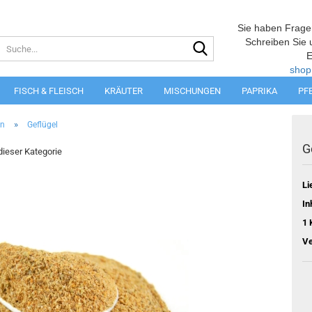
Sie haben Frage
Suche...
Schreiben Sie 
E
shop
FISCH & FLEISCH
KRÄUTER
MISCHUNGEN
PAPRIKA
PF
»
en
Geflügel
G
 dieser Kategorie
Li
In
1 
Ve