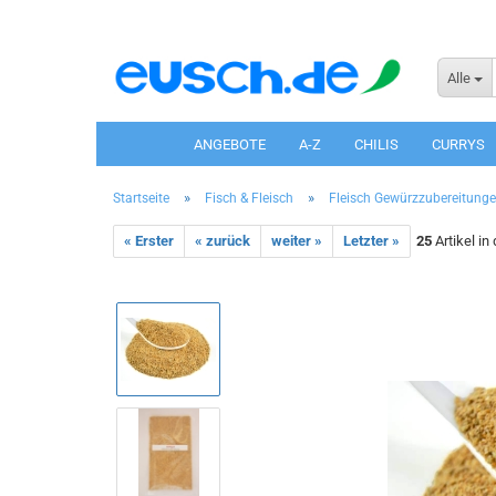
Alle
ANGEBOTE
A-Z
CHILIS
CURRYS
»
»
Startseite
Fisch & Fleisch
Fleisch Gewürzzubereitung
« Erster
« zurück
weiter »
Letzter »
25
Artikel in