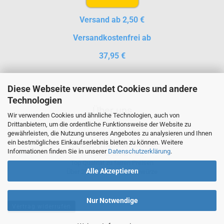
Versand ab 2,50 €
Versandkostenfrei ab
37,95 €
Diese Webseite verwendet Cookies und andere
Technologien
Über uns
Wir verwenden Cookies und ähnliche Technologien, auch von
Drittanbietern, um die ordentliche Funktionsweise der Website zu
gewährleisten, die Nutzung unseres Angebotes zu analysieren und Ihnen
ein bestmögliches Einkaufserlebnis bieten zu können. Weitere
Seit über 15 Jahren auf Märkten
Informationen finden Sie in unserer
Datenschutzerklärung
.
Familienunternehmen
Top Qualität zu fairen Preisen
Alle Akzeptieren
Über 230 verschiedene Gewürze
Nur Notwendige
Vertrag widerrufen