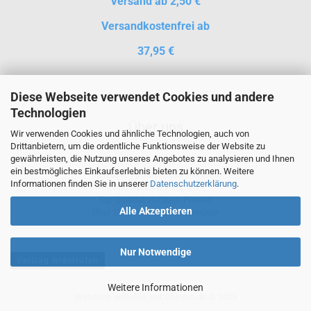
Versand ab 2,50 €
Versandkostenfrei ab
37,95 €
Diese Webseite verwendet Cookies und andere
Technologien
Über uns
Wir verwenden Cookies und ähnliche Technologien, auch von
Drittanbietern, um die ordentliche Funktionsweise der Website zu
gewährleisten, die Nutzung unseres Angebotes zu analysieren und Ihnen
ein bestmögliches Einkaufserlebnis bieten zu können. Weitere
Seit über 15 Jahren auf Märkten
Informationen finden Sie in unserer
Datenschutzerklärung
.
Familienunternehmen
Top Qualität zu fairen Preisen
Alle Akzeptieren
Über 230 verschiedene Gewürze
Nur Notwendige
Vertrag widerrufen
Weitere Informationen
Webshop erstellen
mit Gambio.de © 2026